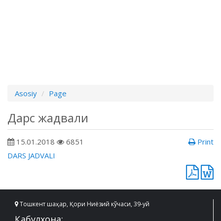
Asosiy
Page
Дарс жадвали
15.01.2018
6851
Print
DARS JADVALI
Тошкент шаҳар, Қори Ниёзий кўчаси, 39-уй
Қабулхона: