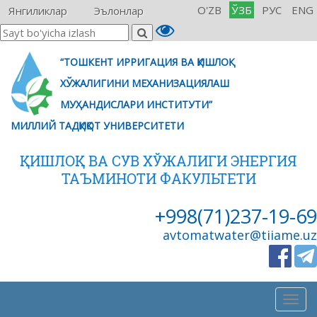
O'ZB
ЎЗБ
РУС
ENG
Янгиликлар
Эълонлар
“ТОШКЕНТ ИРРИГАЦИЯ ВА ҚИШЛОҚ
ХЎЖАЛИГИНИ МЕХАНИЗАЦИЯЛАШ
МУҲАНДИСЛАРИ ИНСТИТУТИ”
МИЛЛИЙ ТАДҚИҚОТ УНИВЕРСИТЕТИ
ҚИШЛОҚ ВА СУВ ХЎЖАЛИГИ ЭНЕРГИЯ
ТАЪМИНОТИ ФАКУЛЬТЕТИ
+998(71)237-19-69
avtomatwater@tiiame.uz
Togg
navig