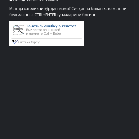
Матнда хатоликни кўрдингизми? Сичқонча билан хато матнни
белгиланг ва CTRL+ENTER тугмаларини босинг.