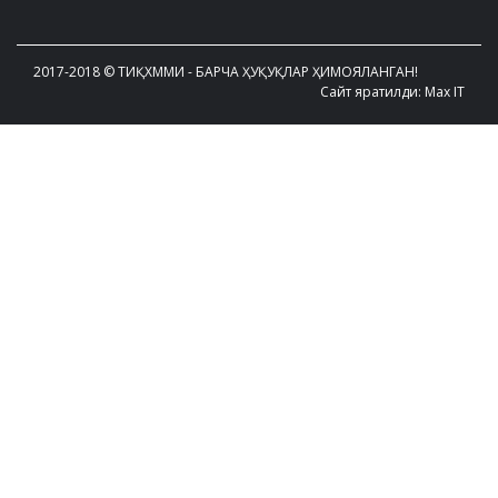
2017-2018 © ТИҚХММИ - БАРЧА ҲУҚУҚЛАР ҲИМОЯЛАНГАН!
Сайт яратилди: Max IT