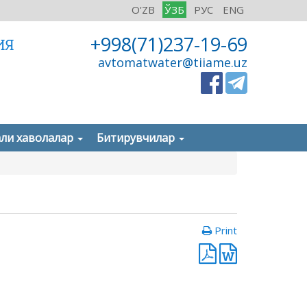
O'ZB
ЎЗБ
РУС
ENG
+998(71)237-19-69
ИЯ
avtomatwater@tiiame.uz
ли хаволалар
Битирувчилар
Print