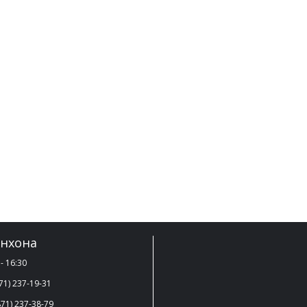
нхона
- 16:30
71) 237-19-31
71) 237-38-79