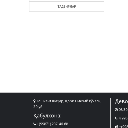
ТАДБИРЛАР
Дево
Тошкент шаҳар, Қори Ниёзий кўчаси,
39-уй
08:30 
Қабулхона:
+(998
+(99871) 237-46-68
+(998