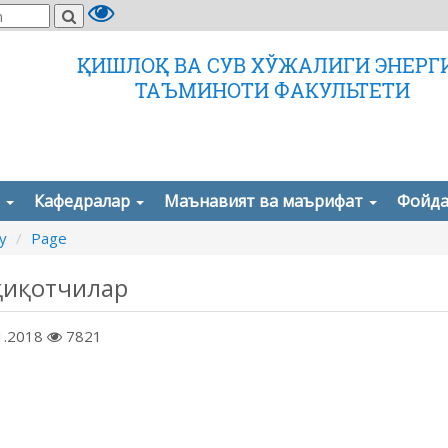
ҚИШЛОҚ ВА СУВ ХЎЖАЛИГИ ЭНЕРГ
ТАЪМИНОТИ ФАКУЛЬТЕТИ
а
Кафедралар
Маънавият ва маърифат
Фойда
y
Page
қиқотчилар
1.2018
7821