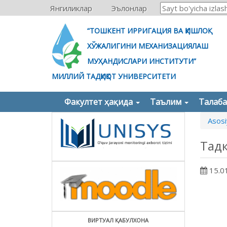
Янгиликлар
Эълонлар
“ТОШКЕНТ ИРРИГАЦИЯ ВА ҚИШЛОҚ
ХЎЖАЛИГИНИ МЕХАНИЗАЦИЯЛАШ
МУҲАНДИСЛАРИ ИНСТИТУТИ”
МИЛЛИЙ ТАДҚИҚОТ УНИВЕРСИТЕТИ
Факултет ҳақида
Таълим
Талаб
Asosi
Тад
15.0
ВИРТУАЛ ҚАБУЛХОНА