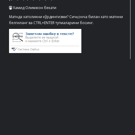
Хамид Олимжон бекати
Матнда хатоликни кўрдингизми? Сичқонча билан хато матнни
белгиланг ва CTRL+ENTER тугмаларини босинг.