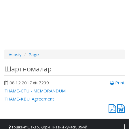
Asosiy
Page
Шартномалар
08.12.2017
7239
Print
TIIAME-CTU - MEMORANDUM
TIIAME-KBU_Agreement
Тошкент шаҳар, Қори Ниёзий кўчаси, 39-уй