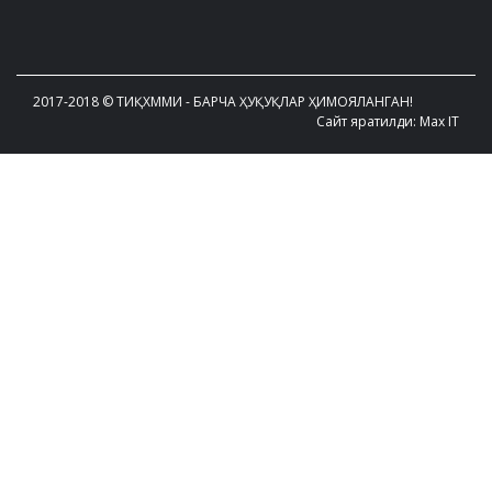
2017-2018 © ТИҚХММИ - БАРЧА ҲУҚУҚЛАР ҲИМОЯЛАНГАН!
Сайт яратилди: Max IT