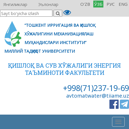
O'ZB
ЎЗБ
РУС
ENG
Янгиликлар
Эълонлар
“ТОШКЕНТ ИРРИГАЦИЯ ВА ҚИШЛОҚ
ХЎЖАЛИГИНИ МЕХАНИЗАЦИЯЛАШ
МУҲАНДИСЛАРИ ИНСТИТУТИ”
МИЛЛИЙ ТАДҚИҚОТ УНИВЕРСИТЕТИ
ҚИШЛОҚ ВА СУВ ХЎЖАЛИГИ ЭНЕРГИЯ
ТАЪМИНОТИ ФАКУЛЬТЕТИ
+998(71)237-19-69
avtomatwater@tiiame.uz
Togg
navig