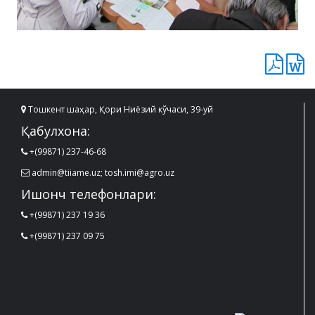
Тошкент шаҳар, Қори Ниёзий кўчаси, 39-уй
Қабулхона:
+(99871) 237-46-68
admin@tiiame.uz; tosh.imi@agro.uz
Ишонч телефонлари:
+(99871) 237 19 36
+(99871) 237 09 75