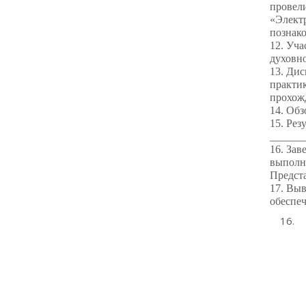
провели
«Элект
познак
12. Уча
духовно
13. Дис
практик
прохож
14. Обз
15. Рез
_______
16. Зав
выполн
Предста
17. Выв
обеспеч