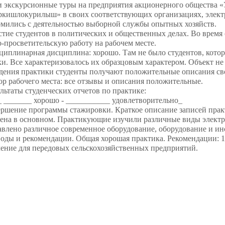
 экскурсионные туры на предприятия акционерного общества «У
ркишлокурилыш» в своих соответствующих организациях, электр
омились с деятельностью выборной службы опытных хозяйств.
стие студентов в политических и общественных делах. Во время
-просветительскую работу на рабочем месте.
циплинарная дисциплина: хорошо. Там не было студентов, кото
и. Все характеризовалось их образцовым характером. Объект не
дения практики студенты получают положительные описания св
ор рабочего места: все отзывы и описания положительные.
ультаты студенческих отчетов по практике:
 _______ хорошо - ___________ удовлетворительно_
ершение программы стажировки. Краткое описание записей прак
ена в основном. Практикующие изучили различные виды электр
влено различное современное оборудование, оборудование и ин
оды и рекомендации. Общая хорошая практика. Рекомендации: 
ение для передовых сельскохозяйственных предприятий.