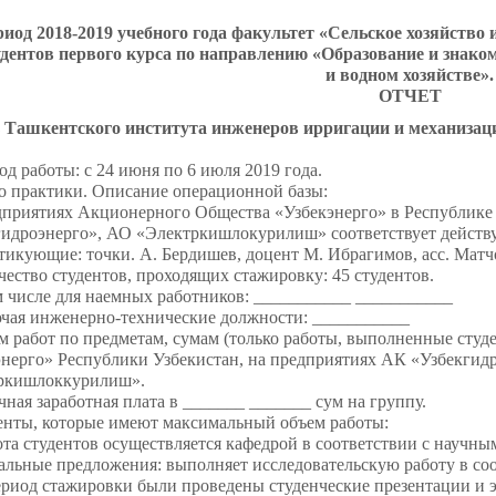
риод 2018-2019 учебного года факультет «Сельское хозяйство 
удентов первого курса по направлению «Образование и знако
и водном хозяйстве».
ОТЧЕТ
 Ташкентского института инженеров ирригации и механизации
од работы: с 24 июня по 6 июля 2019 года.
о практики. Описание операционной базы:
дприятиях Акционерного Общества «Узбекэнерго» в Республике 
гидроэнерго», АО «Электркишлокурилиш» соответствует дейст
тикующие: точки. А. Бердишев, доцент М. Ибрагимов, асс. Матч
чество студентов, проходящих стажировку: 45 студентов.
м числе для наемных работников: ___________ ___________
ючая инженерно-технические должности: ___________
м работ по предметам, сумам (только работы, выполненные студ
нерго» Республики Узбекистан, на предприятиях АК «Узбекгид
ркишлоккурилиш».
чная заработная плата в _______ _______ сум на группу.
енты, которые имеют максимальный объем работы:
ота студентов осуществляется кафедрой в соответствии с научны
льные предложения: выполняет исследовательскую работу в соо
ериод стажировки были проведены студенческие презентации и э