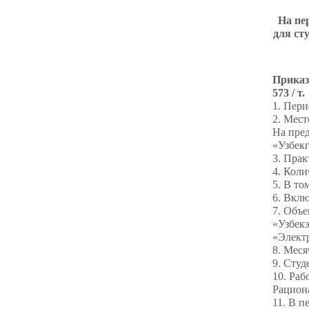
На пе
для ст
Приказ
573 / т.
1. Пери
2. Мест
На пре
«Узбек
3. Прак
4. Коли
5. В то
6. Вкл
7. Объе
«Узбекэ
«Элект
8. Меся
9. Студ
10. Раб
Рациона
11. В п