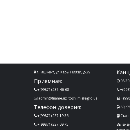
Канц
г.Ташкент, ул.Кары Ниязи, д-39
Приемная:
08:30 
+(99871) 237-46-68
+(998
admin@tiiame.uz; tosh.imi@agro.uz
+(998
Телефон доверия:
89, 95
+(99871) 237 19 36
Стан
+(99871) 237 09 75
Вы види