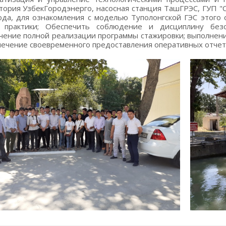
тория УзбекГородэнерго, насосная станция ТашГРЭС, ГУП "Су
ода, для ознакомления с моделью Туполонгской ГЭС этого 
х практики; Обеспечить соблюдение и дисциплину безо
чение полной реализации программы стажировки; выполнени
печение своевременного предоставления оперативных отчет