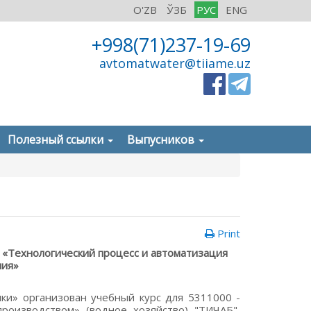
O'ZB
ЎЗБ
РУС
ENG
+998(71)237-19-69
avtomatwater@tiiame.uz
Полезный ссылки
Выпусников
Print
 «Технологический процесс и автоматизация
ния»
ики» организован учебный курс для 5311000 -
роизводством» (водное хозяйство) "ТИЧАБ",