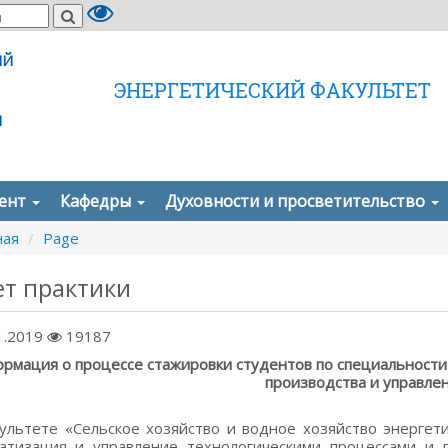
ИЙ
ЭНЕРГЕТИЧЕСКИЙ ФАКУЛЬТЕТ
И
дент
Кафедры
Духовности и просветительство
ная
Page
т практики
1.2019
19187
рмация о процессе стажировки студентов по специальности
производства и управле
ультете «Сельское хозяйство и водное хозяйство энергет
атизация и управление технологическими процессами и п